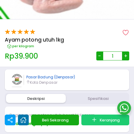
Ayam potong utuh 1kg
per kilogram
Rp
39.900
-
+
Pasar Badung (Denpasar)
Kota Denpasar
Deskripsi
Spesifikasi
Daging ayam potong utuh berat 1 kilogram
Beli Sekarang
Keranjang
Lihat Selengkapnya