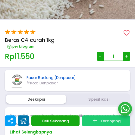
Beras C4 curah 1kg
per kilogram
Rp
11.550
-
+
Pasar Badung (Denpasar)
Kota Denpasar
Deskripsi
Spesifikasi
Beras C4 curah bersih dan pulen dikemas dengan berat
Beli Sekarang
Keranjang
1 kilogram
Lihat Selengkapnya