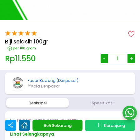
Biji selasih 100gr
per 100 gram
Rp
11.550
-
+
Pasar Badung (Denpasar)
Kota Denpasar
Deskripsi
Spesifikasi
Biji selasih kering berat 100 gram
Beli Sekarang
Keranjang
Lihat Selengkapnya