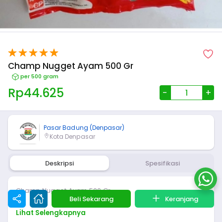
Champ Nugget Ayam 500 Gr
per 500 gram
Rp
44.625
-
+
Pasar Badung (Denpasar)
Kota Denpasar
Deskripsi
Spesifikasi
Champ Nugget Ayam 500 Gr
Beli Sekarang
Keranjang
Lihat Selengkapnya