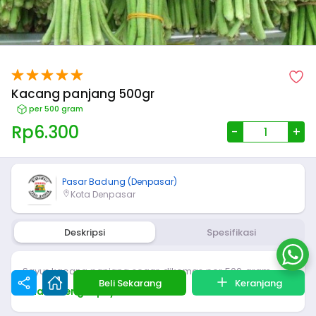
Kacang panjang 500gr
per 500 gram
Rp
6.300
-
+
Pasar Badung (Denpasar)
Kota Denpasar
Deskripsi
Spesifikasi
Sayur kacang panjang segar dikemas per 500 gram
Beli Sekarang
Keranjang
Lihat Selengkapnya