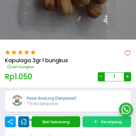
Kapulaga 3gr 1 bungkus
per bungkus
Rp
1.050
-
+
Pasar Badung (Denpasar)
Kota Denpasar
Deskripsi
Spesifikasi
Beli Sekarang
Keranjang