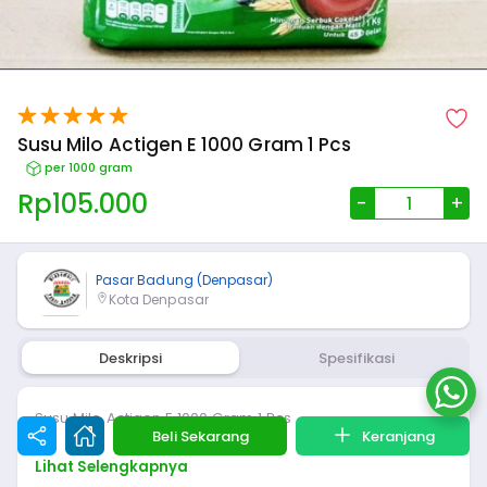
Susu Milo Actigen E 1000 Gram 1 Pcs
per 1000 gram
Rp
105.000
-
+
Pasar Badung (Denpasar)
Kota Denpasar
Deskripsi
Spesifikasi
Susu Milo Actigen E 1000 Gram 1 Pcs
Beli Sekarang
Keranjang
Lihat Selengkapnya