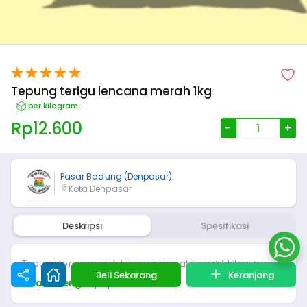
Tepung terigu lencana merah 1kg
per kilogram
Rp
12.600
-
+
Pasar Badung (Denpasar)
Kota Denpasar
Deskripsi
Spesifikasi
Tepung terigu merek lencana merah berat 1 kilogram
Beli Sekarang
Keranjang
Lihat Selengkapnya