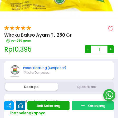
Wiraku Bakso Ayam TL 250 Gr
per 250 gram
Rp
10.395
-
+
Pasar Badung (Denpasar)
Kota Denpasar
Deskripsi
Spesifikasi
Wiraku Bakso Ayam TL 250 Gr
Beli Sekarang
Keranjang
Lihat Selengkapnya