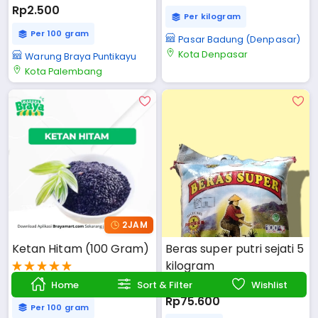
Rp2.500
Per kilogram
Per 100 gram
Pasar Badung (Denpasar)
Kota Denpasar
Warung Braya Puntikayu
Kota Palembang
2JAM
Ketan Hitam (100 Gram)
Beras super putri sejati 5 
kilogram
Rp4.025
Home
Sort & Filter
Wishlist
Rp75.600
Per 100 gram