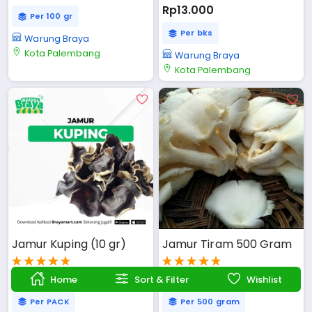
Rp13.000
Per 100 gr
Per bks
Warung Braya
Kota Palembang
Warung Braya
Kota Palembang
Jamur Kuping (10 gr)
Jamur Tiram 500 Gram
Rp1.218
Rp15.750
Home
Sort & Filter
Wishlist
Per PACK
Per 500 gram