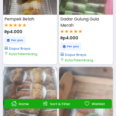
Pempek Belah
Dadar Gulung Gula 
Merah
Rp4.000
Rp4.000
Per pcs
Per pcs
Dapur Braya
Kota Palembang
Dapur Braya
Kota Palembang
Home
Sort & Filter
Wishlist