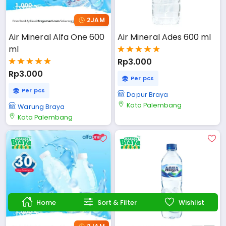
2JAM
Air Mineral Alfa One 600 
Air Mineral Ades 600 ml
ml
Rp3.000
Rp3.000
Per pcs
Per pcs
Dapur Braya
Kota Palembang
Warung Braya
Kota Palembang
Home
Sort & Filter
Wishlist